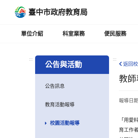
跳
臺中市政府教育局
到
主
要
內
單位介紹
科室業務
便民服務
容
區
:::
:::
公告與活動
返回校
教師
公告訊息
報導日
教育活動報導
「用愛料
校園活動報導
育工作者