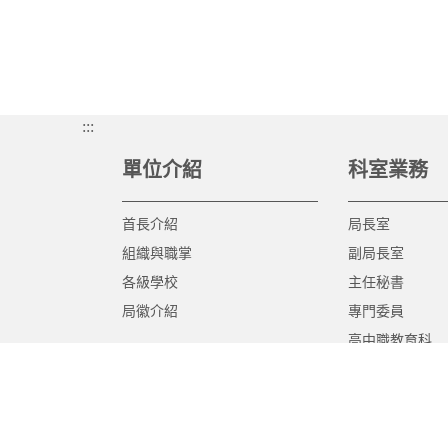
:::
單位介紹
科室業務
首長介紹
局長室
組織與職掌
副局長室
各級學校
主任秘書
局徽介紹
專門委員
高中職教育科
國中教育科
國小教育科
幼兒教育科