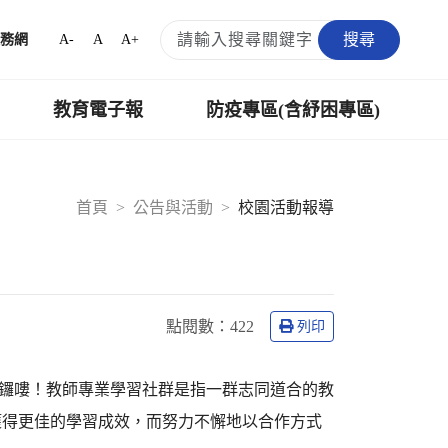
搜尋
A-
A
A+
務網
教育電子報
防疫專區(含紓困專區)
首頁
公告與活動
校園活動報導
點閱數：
422
列印
開鑼嘍！教師專業學習社群是指一群志同道合的教
 獲得更佳的學習成效，而努力不懈地以合作方式