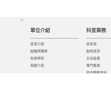
:::
單位介紹
科室業務
首長介紹
局長室
組織與職掌
副局長室
各級學校
主任秘書
局徽介紹
專門委員
高中職教育科
國中教育科
國小教育科
幼兒教育科
終身教育科
特殊教育科