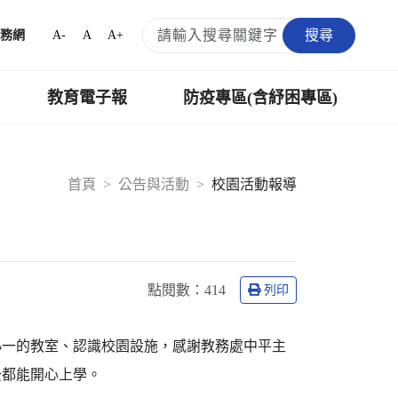
搜尋
A-
A
A+
務網
教育電子報
防疫專區(含紓困專區)
首頁
公告與活動
校園活動報導
點閱數：
414
列印
小一的教室、認識校園設施，感謝教務處中平主
後都能開心上學。