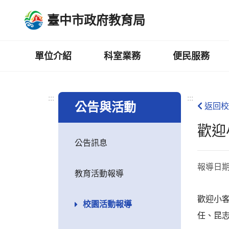
跳
臺中市政府教育局
到
主
要
內
單位介紹
科室業務
便民服務
容
區
:::
:::
公告與活動
返回校
歡迎
公告訊息
報導日
教育活動報導
歡迎小
校園活動報導
任、昆