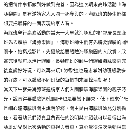
的把每件事都做到好做到完善，因為這次期末高峰活動『海
豚樂園』是有邀請家人入園一起參與的，海豚班的師生們都
想要把最棒的一面表現給家人看。
海豚班舉行高峰活動的當天一大早就海豚班的好鄰居長頸鹿
班先去體驗『海豚樂園』，海豚班師生們有先將要體驗的8個
關卡，拍攝成影片，先播放給要體驗海豚樂園的人欣賞，欣
賞完後就可以進行體驗，長頸鹿班的師生們體驗海豚樂園完
後直說好好玩，可以再來玩1次嗎?這也是忠孝附幼班級數多
的好處，可以體驗不同班級的每個期末高峰活動喔！
當天下午就是海豚班邀請家人們入園體驗海豚樂園的親子時
光，說真得要體驗這8個關卡也是要彎下腰來、低下頭來仔細
且細心聽海豚班關主說明解釋，關主是由海豚班幼兒分別擔
任，看著幼兒們認真且負責任的說明與介紹就可以看得出海
豚班幼兒對此次活動的重視與看重，真心覺得這次活動相當