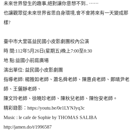
未來世界發生的趣事,絕對讓你意想不到.. ⋯⋯
也讓觀眾從未來世界省思自身環境,會不會將來有一天變成那
樣?
臺中市大里區益民國小皮影劇團校內公演
時 間:112年5月26日(星期五)晚上7:00至8:30
地 點:益國小前庭廣場
演出單位: 益民國小皮影劇團
指導老師: 楊雅如老師、蕭名舜老師、陳惠貞老師、鄭晴尹老
師、王儷靜老師、
陳文玲老師、徐曉珍老師、陳秋兒老師、陳怡安老師。
精彩錄影：https://youtu.be/0e1LYNJyq3c
Music : le cafe de Sophie by THOMAS SALIBA
http://jamen.do/t/1996587