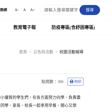
搜尋
A-
A
A+
務網
教育電子報
防疫專區(含紓困專區)
首頁
公告與活動
校園活動報導
點閱數：
396
列印
國小優質的學生們，在各方面努力向學、負責盡
跟同學、家長、校長一起享用早餐，開心又榮