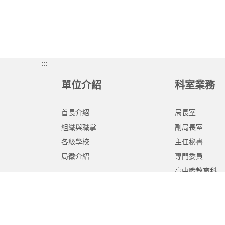
:::
單位介紹
科室業務
首長介紹
局長室
組織與職掌
副局長室
各級學校
主任秘書
局徽介紹
專門委員
高中職教育科
國中教育科
國小教育科
幼兒教育科