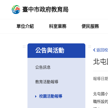
跳
臺中市政府教育局
到
主
要
內
單位介紹
科室業務
便民服務
容
區
:::
:::
公告與活動
返回校
北屯
公告訊息
報導日
教育活動報導
北屯國
校園活動報導
職所設