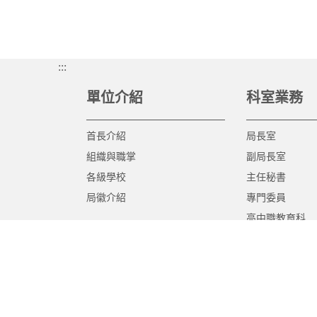
:::
單位介紹
科室業務
首長介紹
局長室
組織與職掌
副局長室
各級學校
主任秘書
局徽介紹
專門委員
高中職教育科
國中教育科
國小教育科
幼兒教育科
終身教育科