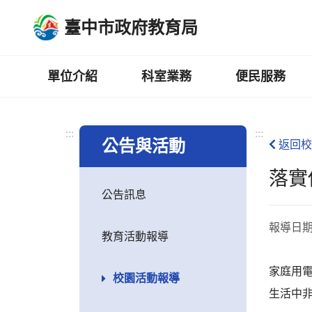
跳
臺中市政府教育局
到
主
要
內
單位介紹
科室業務
便民服務
容
區
:::
:::
公告與活動
返回校
落實
公告訊息
報導日
教育活動報導
家庭用電
校園活動報導
生活中