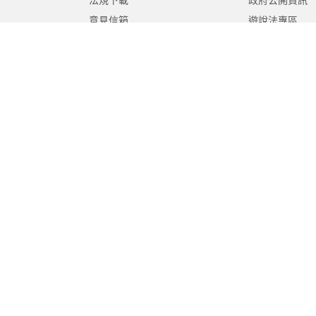
法規下載
政府公開資訊
意見信箱
遊說法專區
報告書專區
教育紀要