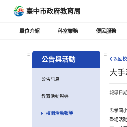
跳
臺中市政府教育局
到
主
要
內
單位介紹
科室業務
便民服務
容
區
:::
:::
公告與活動
返回校
大手
公告訊息
報導日
教育活動報導
忠孝國
校園活動報導
整場活