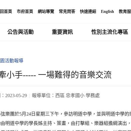
回首頁
市府首頁
網站導覽
常見問答
快速連結
English
教育服
公告與活動
重要資訊
性別主流化專區
園活動報導
牽小手----- 一場難得的音樂交流
期：
2023-05-29
報導單位：
西區 忠孝國小 學務處
小弦樂團於5月24日星期三下午，參訪明道中學，並與明道中學
動由明道中學的學長姊主持、策畫，由打擊組、樂器組擔綱演出