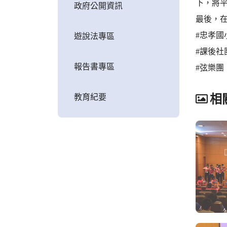
下，將
政府公開資訊
最後，
#忠孝國
遊說法專區
#課後社
報告書專區
#弦樂團
教育紀要
相