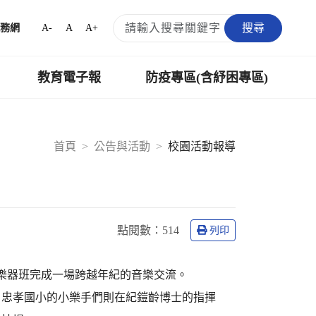
搜尋
A-
A
A+
務網
教育電子報
防疫專區(含紓困專區)
首頁
公告與活動
校園活動報導
點閱數：
514
列印
的樂器班完成一場跨越年紀的音樂交流。
，忠孝國小的小樂手們則在紀鎧齡博士的指揮