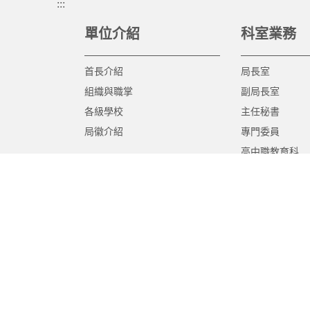
:::
單位介紹
科室業務
首長介紹
局長室
組織與職掌
副局長室
各級學校
主任秘書
局徽介紹
專門委員
高中職教育科
國中教育科
國小教育科
幼兒教育科
終身教育科
特殊教育科
課程教學科
體育保健科