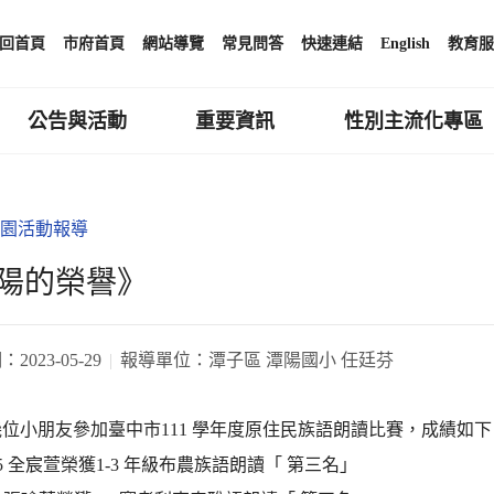
回首頁
市府首頁
網站導覽
常見問答
快速連結
English
教育服
公告與活動
重要資訊
性別主流化專區
園活動報導
陽的榮譽》
期：
2023-05-29
報導單位：
潭子區 潭陽國小 任廷芬
位小朋友參加臺中市111 學年度原住民族語朗讀比賽，成績如下
3-5 全宸萱榮獲1-3 年級布農族語朗讀「 第三名」