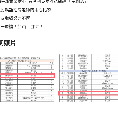
6-6張瑜萱榮獲4-6 賽考利克泰雅語朗讀「 第四名」
住民族語指導老師的用心指導
朋友繼續努力不懈！
一層樓！加油！ 加油！
關照片