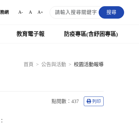
搜尋
A-
A
A+
務網
教育電子報
防疫專區(含紓困專區)
首頁
公告與活動
校園活動報導
點閱數：
437
列印
：