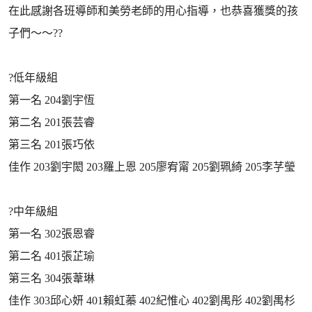
在此感謝各班導師和美勞老師的用心指導，也恭喜獲獎的孩
子們～～??
?低年級組
第一名 204劉宇恆
第二名 201張芸睿
第三名 201張巧依
佳作 203劉宇閎 203羅上恩 205廖宥甯 205劉珮綺 205李芓瑩
?中年級組
第一名 302張恩睿
第二名 401張芷瑜
第三名 304張葦琳
佳作 303邱心妍 401賴虹蓁 402紀惟心 402劉禺彤 402劉禺杉