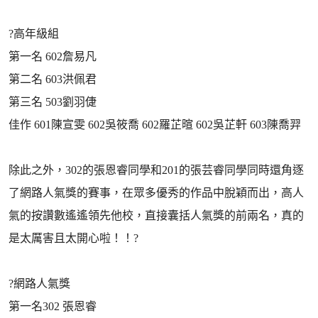
?高年級組
第一名 602詹易凡
第二名 603洪佩君
第三名 503劉羽倢
佳作 601陳宣雯 602吳筱喬 602羅芷暄 602吳芷軒 603陳喬羿
除此之外，302的張恩睿同學和201的張芸睿同學同時還角逐
了網路人氣獎的賽事，在眾多優秀的作品中脫穎而出，高人
氣的按讚數遙遙領先他校，直接囊括人氣獎的前兩名，真的
是太厲害且太開心啦！！?
?網路人氣獎
第一名302 張恩睿