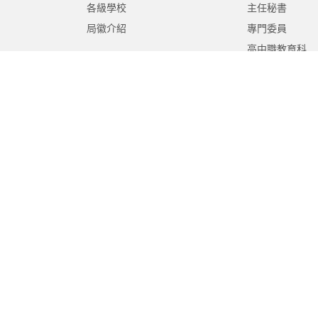
各級學校
主任秘書
局徽介紹
專門委員
高中職教育科
國中教育科
國小教育科
幼兒教育科
終身教育科
特殊教育科
課程教學科
體育保健科
工程營繕科
秘書室
學生事務室
人事室
會計室
政風室