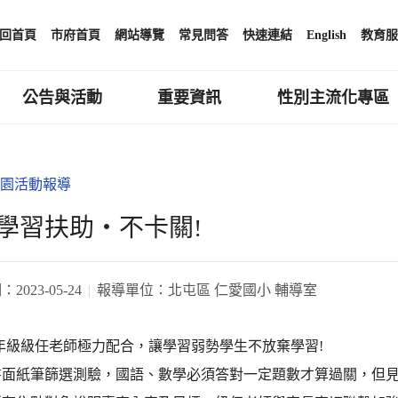
回首頁
市府首頁
網站導覽
常見問答
快速連結
English
教育服
公告與活動
重要資訊
性別主流化專區
園活動報導
學習扶助‧不卡關!
期：
2023-05-24
報導單位：
北屯區 仁愛國小 輔導室
年級級任老師極力配合，讓學習弱勢學生不放棄學習!
書面紙筆篩選測驗，國語、數學必須答對一定題數才算過關，但