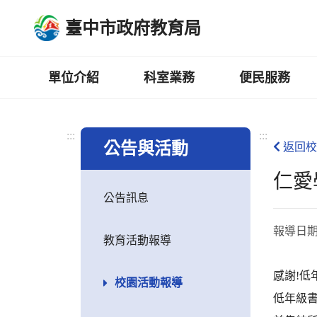
跳
臺中市政府教育局
到
主
要
內
單位介紹
科室業務
便民服務
容
區
:::
:::
公告與活動
返回校
仁愛
公告訊息
報導日
教育活動報導
感謝!低
校園活動報導
低年級