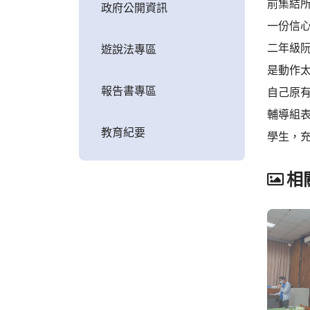
前集結
政府公開資訊
一份信
二年級
遊說法專區
是動作
報告書專區
自己原
輔導組
教育紀要
學生，
相