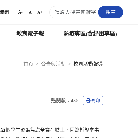
搜尋
A-
A
A+
務網
教育電子報
防疫專區(含紓困專區)
首頁
公告與活動
校園活動報導
點閱數：
486
列印
見每個學生緊張焦慮全寫在臉上，因為輔導室事