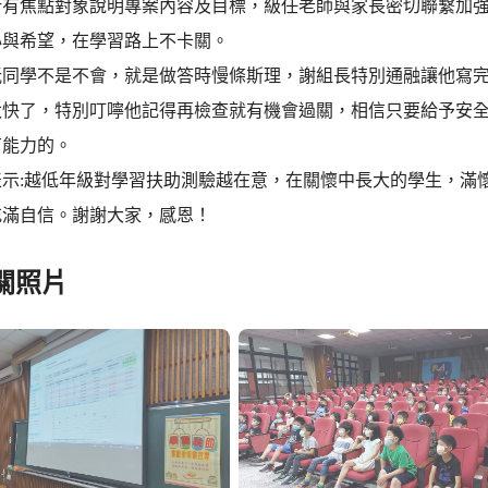
所有焦點對象說明專案內容及目標，級任老師與家長密切聯繫加
心與希望，在學習路上不卡關。
阮同學不是不會，就是做答時慢條斯理，謝組長特別通融讓他寫
太快了，特別叮嚀他記得再檢查就有機會過關，相信只要給予安
有能力的。
表示:越低年級對學習扶助測驗越在意，在關懷中長大的學生，滿
充滿自信。謝謝大家，感恩！
關照片