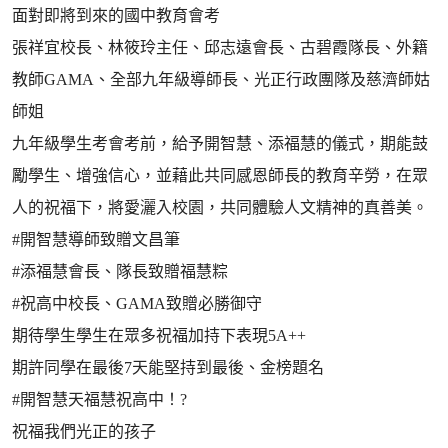
面對即將到來的國中教育會考
張祥宜校長、林筱玲主任、邱志遠會長、古碧霞隊長、外籍
教師GAMA、全部九年級導師長、光正行政團隊及慈濟師姑
師姐
九年級學生考會考前，給予開智慧、添福慧的儀式，期能鼓
勵學生、增強信心，並藉此共同感恩師長的教育辛勞，在眾
人的祝福下，將愛灑入校園，共同體驗人文精神的真善美。
#開智慧導師致贈文昌筆
#添福慧會長、隊長致贈福慧粽
#祝高中校長、GAMA致贈必勝御守
期待學生學生在眾多祝福加持下表現5A++
期許同學在最後7天能堅持到最後、金榜題名
#開智慧天福慧祝高中！?
祝福我們光正的孩子