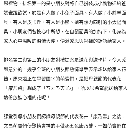
恩禮物，排名第一的是小朋友對將自己扮裝成小動物送給爸
媽雀躍欲試，於是有人做了小兔子面具、有人做了小綿羊面
具、有人是皮卡丘、有人是小熊、還有熱力四射的小太陽面
具，小朋友們各按心中所想，在自製面具的加持下，化身為
家人心中溫暖的溫情大使，傳遞感恩與祝福的話語給家人。
排名第二與第三的小朋友謝禮提案是送花與送卡片。令人感
到意外的，幾乎全班的小朋友都熱情舉手表示想送給家人花
禮，原來還正在學習國字的萌寶們，是把母親節的代表花
「康乃馨」想成了「ㄎㄤㄋㄞˇ心」，所以很希望能送給家人
這份放進心裡的花呢！
課堂引導小朋友們認識母親節的代表花卉「康乃馨」之後，
文昌萌寶們便聚精會神的手做起五色康乃馨。一如萌寶們在