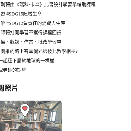
師則藉由《瑞秋·卡森》此書設計學習單輔助課程
習 #SDG15陸域生命
解 #SDG12負責任的消費與生產
老師藉批閱學習單獲得課程回饋
共備、觀課、佈置、批改學習單
心閲推的路上有雪倪老師彼此教學相長?
一起種下屬於地球的一棵樹
倪老師的期望
關照片