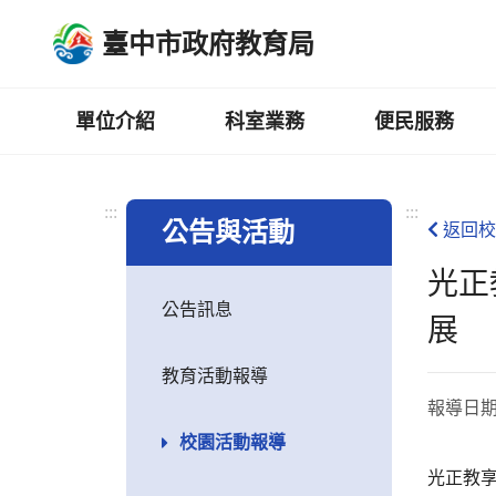
跳
臺中市政府教育局
到
主
要
內
單位介紹
科室業務
便民服務
容
區
:::
:::
公告與活動
返回校
光正
公告訊息
展
教育活動報導
報導日
校園活動報導
光正教