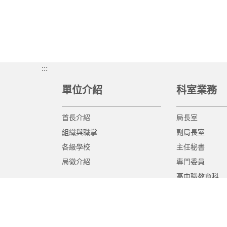
:::
單位介紹
科室業務
首長介紹
局長室
組織與職掌
副局長室
各級學校
主任秘書
局徽介紹
專門委員
高中職教育科
國中教育科
國小教育科
幼兒教育科