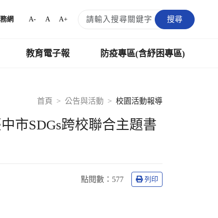
搜尋
A-
A
A+
務網
教育電子報
防疫專區(含紓困專區)
首頁
公告與活動
校園活動報導
中市SDGs跨校聯合主題書
點閱數：
577
列印