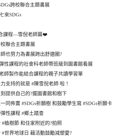
SDGs跨校聯合主題書展
一七來SDGs
合課程—雪倪老師篇❤️
跨校聯合主題書展
師也努力為書展跨出舒適圈?
有彈性課程的社會科老師帶班級到圖書館看展
位老師製作能結合課程的親子共讀學習單
力支持的就是 #陳雪倪老師 啦！
刻提供自己的?擺圖書館和樹下
一同佈置 #SDGs祈願樹 和鼓勵學生寫 #SDGs祈願卡
彈性課程 #鄉土踏查
 #植樹節 和住家附近的?拍照
 #世界地球日 藉活動鼓勵減塑愛?