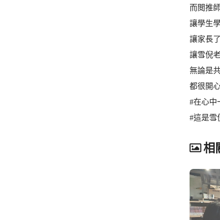
而閲推
讓學生學
讓家長了
讓雪倪
無論是
都很開
#在心中
#這是雪
相