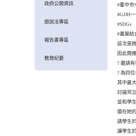
政府公開資訊
#臺中市
#GJJH
遊說法專區
#SDGs
#書展結
報告書專區
這次是
因此閲推
教育紀要
? 邀請
? 為四
其中最大
討論完立
並和學生
還在她的
請學生於
讓學生於