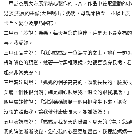
二甲彭杰晨大方展示精心製作的卡片，作品中雙眼靈動的小
男孩(杰晨的畫像)大聲喊出：奶奶，母親節快樂，並獻上皮
卡丘、愛心及康乃馨花。
二甲黃子芯說：媽媽，每天有您的陪伴，這是天下最幸福的
事，我愛妳。
三甲江品萱說：「我的媽媽是一位漂亮的女士，她有一頭黑
帶咖啡色的頭髮，戴著一付黑框眼鏡，她很喜歡穿長裙，看
起來非常美麗。」
三甲韓達觀說：「媽媽的個子高高的，頭髮長長的，臉蛋很
美麗，個性很開朗；總是細心照顧我，溫柔的跟我講話。」
四甲詹竣惟說：「謝謝媽媽懷胎十個月把我生下來，還沒日
沒夜的照顧我，讓我健健康康長大，謝謝媽媽！」
五甲廖妍恩說：「媽媽是我冬天的暖氣、夏天的冷氣；您讓
我的脾氣漸漸改變，您使我的心靈更加豐富，我要給媽媽一