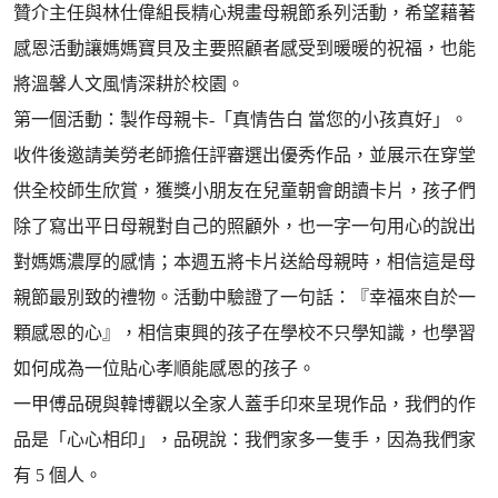
贊介主任與林仕偉組長精心規畫母親節系列活動，希望藉著
感恩活動讓媽媽寶貝及主要照顧者感受到暖暖的祝福，也能
將溫馨人文風情深耕於校園。
第一個活動：製作母親卡-「真情告白 當您的小孩真好」。
收件後邀請美勞老師擔任評審選出優秀作品，並展示在穿堂
供全校師生欣賞，獲獎小朋友在兒童朝會朗讀卡片，孩子們
除了寫出平日母親對自己的照顧外，也一字一句用心的說出
對媽媽濃厚的感情；本週五將卡片送給母親時，相信這是母
親節最別致的禮物。活動中驗證了一句話：『幸福來自於一
顆感恩的心』，相信東興的孩子在學校不只學知識，也學習
如何成為一位貼心孝順能感恩的孩子。
一甲傅品硯與韓博觀以全家人蓋手印來呈現作品，我們的作
品是「心心相印」，品硯說：我們家多一隻手，因為我們家
有 5 個人。