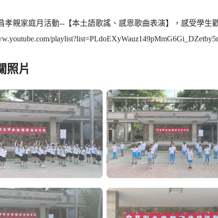
文昌孝親家庭月活動--【本土語歌謠、感恩歌曲表演】，感受學
www.youtube.com/playlist?list=PLdoEXyWauz149pMmG6Gi_DZetby5
關照片