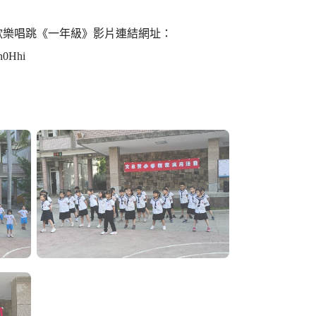
生歡樂唱跳《一年級》影片連結網址：
n0Hhi