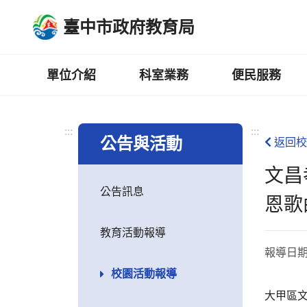
跳
臺中市政府教育局
到
主
要
內
單位介紹
科室業務
便民服務
容
區
:::
:::
公告與活動
返回校
文昌
公告訊息
恩歌
教育活動報導
報導日
校園活動報導
大甲區