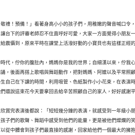
！敬禮！預備！」看著身高小小的孩子們，用稚嫩的聲音喊口令
，讓台下的評審老師忍不住直呼好可愛，大家一方面覺得小朋友
度給震懾到，原來平時在課堂上活潑好動的小寶貝也有這樣正經
的時代，佇你的腹肚內，媽媽你是我的世界；自細漢以來，佇我
朗誦，後面再搭上歌唱與舞蹈動作，把對媽媽、阿嬤以及平常照
學生自己在下課的時間，利用吸管、色紙製作小小花束，在表演
他們還說這束花今天要拿回去給辛苦照顧自己的家人，好好感謝
在欣賞完表演後都說：「短短幾分鐘的表演，就感受到一年級小
從孩子們的歌聲、舞蹈中感受到他們的能量，更是被他們燦爛的
可以從中體會到孩子們最直接的感謝，回家給他們一個最大的擁