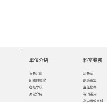
:::
單位介紹
科室業務
首長介紹
局長室
組織與職掌
副局長室
各級學校
主任秘書
局徽介紹
專門委員
高中職教育科