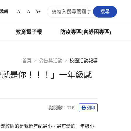
搜尋
A-
A
A+
務網
教育電子報
防疫專區(含紓困專區)
首頁
公告與活動
校園活動報導
愛就是你！！！」一年級感
點閱數：
718
列印
唱響校園的是我們年紀最小、最可愛的一年級小