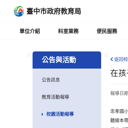
跳
臺中市政府教育局
到
主
要
內
單位介紹
科室業務
便民服務
容
區
:::
:::
公告與活動
返回校
在孩
公告訊息
報導日
教育活動報導
忠孝國
校園活動報導
聽繪本