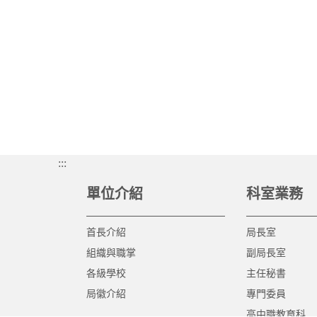
:::
單位介紹
科室業務
首長介紹
局長室
組織與職掌
副局長室
各級學校
主任秘書
局徽介紹
專門委員
高中職教育科