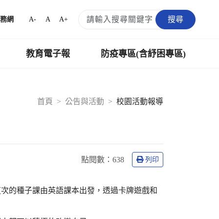
搜尋
A-
A
A+
務網
教育電子報
防疫專區(含紓困專區)
首頁
公告與活動
校園活動報導
點閱數：
638
列印
這次的種子課由英語課本出發，透過卡牌遊戲和