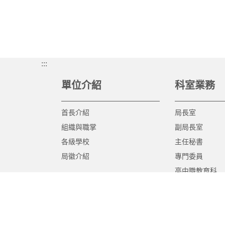
:::
單位介紹
科室業務
首長介紹
局長室
組織與職掌
副局長室
各級學校
主任秘書
局徽介紹
專門委員
高中職教育科
國中教育科
國小教育科
幼兒教育科