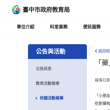
跳
臺中市政府教育局
到
主
要
內
單位介紹
科室業務
便民服務
容
區
:::
:::
公告與活動
返回校
「藥
公告訊息
報導日
教育活動報導
「小朋
校園活動報導
吃對藥