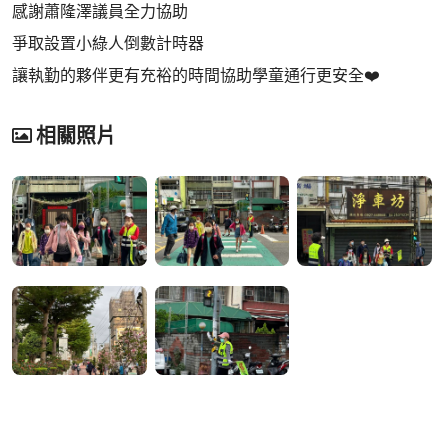
感謝蕭隆澤議員全力協助
爭取設置小綠人倒數計時器
讓執勤的夥伴更有充裕的時間協助學童通行更安全❤️
相關照片