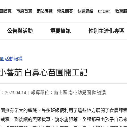
回首頁
市府首頁
網站導覽
常見問答
快速連結
English
教育服
公告與活動
重要資訊
性別主流化專區
園活動報導
小蕃茄 白鼻心苗圃開工記
期：
2023-04-14
報導單位：
南屯區 南屯幼兒園 陳議濃
兒園擁有偌大的庭院，許多班級便利用了這些地方展開了食農課
植栽種，到後續的照顧拔草、澆水施肥等，全程都是由孩子自己