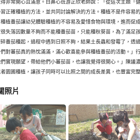
覺得非常開心且滿意。白鼻心班游芷欣老師說：「從這次主題「
學習正確種植的方法，並共同討論解決的方法。種植不是件容易
由種植番茄讓幼兒體驗種植的不容易及愛惜食物與環境，進而促
家很失落因數量不夠而不能種番茄苗，只能種秋葵苗，為了滿足
捏碎番茄種起，過程中遇到日照不夠，結果土長蟲和發霉了，透
子們對蕃茄真的熱忱滿滿，滿心歡喜能參與種植番茄的活動。」
他們實現願望，帶給他們小蕃茄苗，也讓我覺得很開心。」陳議
或者園圃種植，讓孩子同時可以比照之間的成長差異，也豐富完
關照片