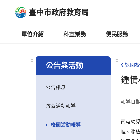
跳
臺中市政府教育局
到
主
要
內
單位介紹
科室業務
便民服務
容
區
:::
:::
公告與活動
返回校
鍾情
公告訊息
報導日
教育活動報導
南屯幼
校園活動報導
畦、移