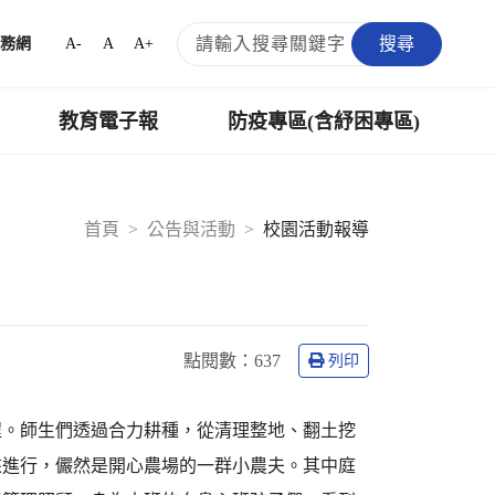
搜尋
A-
A
A+
務網
教育電子報
防疫專區(含紓困專區)
首頁
公告與活動
校園活動報導
點閱數：
637
列印
程。師生們透過合力耕種，從清理整地、翻土挖
來進行，儼然是開心農場的一群小農夫。其中庭