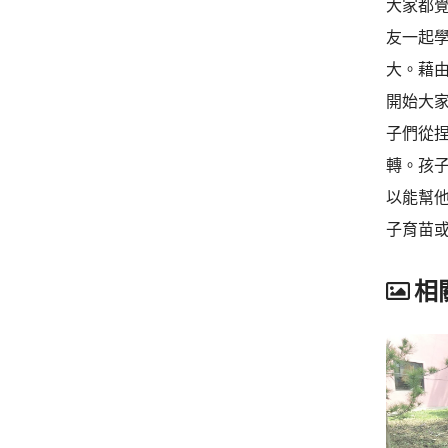
大家都
友一起
大。藉
開始大
子們從
轉。孩
以能幫
子育苗
相