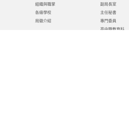
組織與職掌
副局長室
各級學校
主任秘書
局徽介紹
專門委員
高中職教育科
國中教育科
國小教育科
幼兒教育科
終身教育科
特殊教育科
課程教學科
體育保健科
工程營繕科
秘書室
學生事務室
人事室