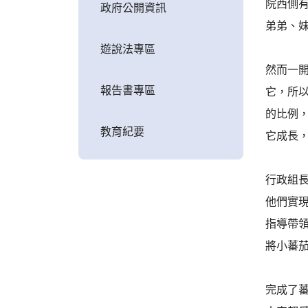
院西側
政府公開資訊
弟弟、
遊說法專區
然而一
報告書專區
它，所
的比例
教育紀要
它成長
行政組
他們實
指導帶
將小蕃
完成了