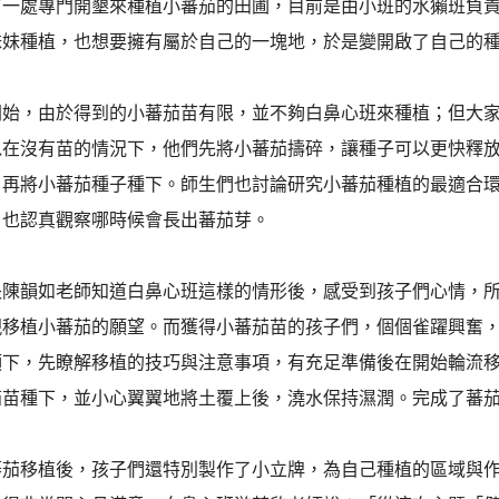
有一處專門開墾來種植小蕃茄的田圃，目前是由小班的水獺班負
妹妹種植，也想要擁有屬於自己的一塊地，於是變開啟了自己的
開始，由於得到的小蕃茄苗有限，並不夠白鼻心班來種植；但大
以在沒有苗的情況下，他們先將小蕃茄擣碎，讓種子可以更快釋
，再將小蕃茄種子種下。師生們也討論研究小蕃茄種植的最適合
，也認真觀察哪時候會長出蕃茄芽。
長陳韻如老師知道白鼻心班這樣的情形後，感受到孩子們心情，
現移植小蕃茄的願望。而獲得小蕃茄苗的孩子們，個個雀躍興奮
領下，先瞭解移植的技巧與注意事項，有充足準備後在開始輪流
茄苗種下，並小心翼翼地將土覆上後，澆水保持濕潤。完成了蕃
蕃茄移植後，孩子們還特別製作了小立牌，為自己種植的區域與