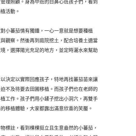
責管理照顧。身為中班的白鼻心班孩子們，看到
種植活動。
家對小蕃茄情有獨鍾，一心一意就是想要種植
放與觀察。然後再到庭院挖土，配合培養土適當
環境，選擇陽光充足的地方，並定時灑水來幫助
所以決定以實際回應孩子，特地再找蕃茄苗來讓
，迫不及待要去田圃移植。而孩子們也在老師的
移植工作。孩子們用小鏟子挖出小洞穴，再雙手
茄的移植體驗，大家都露出滿意欣喜的笑靨。
作物標註，看到棵棵挺立且生意盎然的小蕃茄，