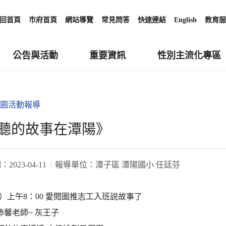
回首頁
市府首頁
網站導覽
常見問答
快速連結
English
教育服
公告與活動
重要資訊
性別主流化專區
園活動報導
聽的故事在潭陽》
期：
2023-04-11
報導單位：
潭子區 潭陽國小 任廷芬
（一）上午8：00 愛閱圖推志工入班説故事了
- 沛馨老師~ 灰王子