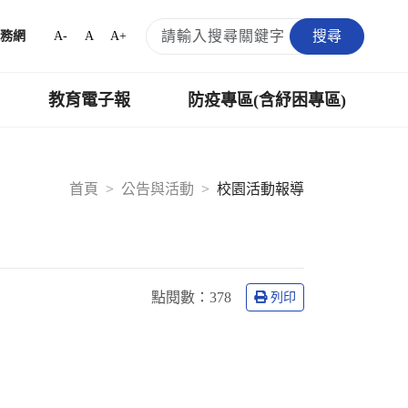
搜尋
A-
A
A+
務網
教育電子報
防疫專區(含紓困專區)
首頁
公告與活動
校園活動報導
點閱數：
378
列印