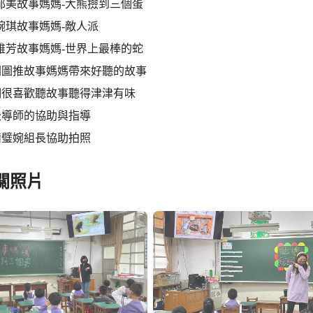
班- 郁美故事媽媽-大熊撿到三個蛋
- 婉琪故事媽媽-敵人派
班- 雅芳故事媽媽-世界上最棒的蛇
閱圖推故事媽媽帶來好聽的故事
們很喜歡聽故事聽得津津有味
級導師的協助與指導
備璧婉組長協助拍照
關照片