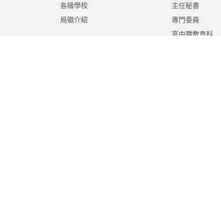
各級學校
主任秘書
局徽介紹
專門委員
高中職教育科
國中教育科
國小教育科
幼兒教育科
終身教育科
特殊教育科
課程教學科
體育保健科
工程營繕科
秘書室
學生事務室
人事室
會計室
政風室