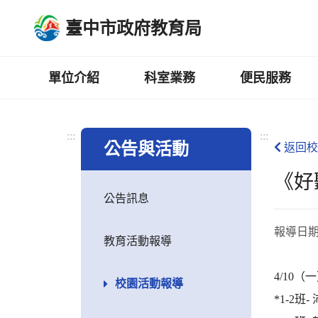
跳
臺中市政府教育局
到
主
要
內
單位介紹
科室業務
便民服務
容
區
:::
:::
公告與活動
返回校
《好
公告訊息
報導日
教育活動報導
4/10
校園活動報導
*1-2班