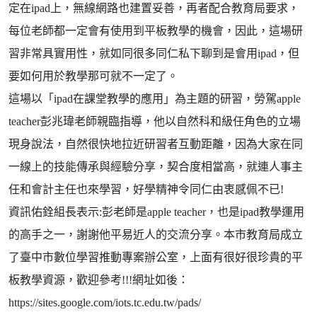
定在ipad上，無線網路也建置妥善，再者配合教育局要求，
每位老師都一定會有使用到平板教學的機會，因此，這場研
習非常具實用性，就如同很多同仁私下聊到是會用ipad，但
要如何用於教學那可就不一定了。
這場以「ipad在課堂教學的應用」為主題的研習，勞駕apple
teacher彭兆瑋老師親臨指導，他以自然科和級任角色的立場
現身說法，自然很快地拉近研習者互動距離，因為大家在同
一線上的技能傳承與經驗分享，契合度相當高，就連人事主
任和會計主任也來學習，好學精神令同仁由衷感佩不已!
資訊佑銓組長表示:彭老師是apple teacher，也是ipad教學運用
的高手之一，謝謝他平易近人的交流分享。本市教育局成立
了臺中市數位學習推動專案辦公室，上面有很好很珍貴的平
板教學資源，歡迎參考!!!網址如後：
https://sites.google.com/iots.tc.edu.tw/pads/