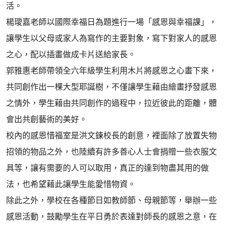
活。
楊璦嘉老師以國際幸福日為題進行一場「感恩與幸福課」，
讓學生以父母或家人為寫作的主要對象，寫下對家人的感恩
之心，配以插畫做成卡片送給家長。
郭雅惠老師帶領全六年級學生利用木片將感恩之心畫下來，
共同創作出一棵大型耶誕樹，不僅讓學生藉由繪畫抒發感恩
之情外，學生藉由共同創作的過程中，拉近彼此的距離，體
會出共創藝術的美好。
校內的感恩惜福室是洪文鍊校長的創意，裡面除了放置失物
招領的物品之外，也陸續有許多善心人士會捐贈一些衣服文
具等，讓有需要的人可以取用，真正的達到物盡其用的做
法，也希望藉此讓學生能愛惜物資。
除此之外，學校在各種節日如教師節、母親節等，舉辦一些
感恩活動，鼓勵學生在平日勇於表達對師長的感恩之意，在