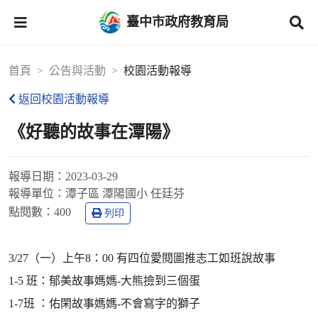
臺中市政府教育局
首頁
公告與活動
校園活動報導
返回校園活動報導
《好聽的故事在潭陽》
報導日期：
2023-03-29
報導單位：
潭子區 潭陽國小 任廷芬
點閱數：
400
列印
3/27（一）上午8：00 有四位愛閱圖推志工如班說故事
1-5 班：郁美故事媽媽-大熊撿到三個蛋
1-7班 ：佑閑故事媽媽-不會寫字的獅子