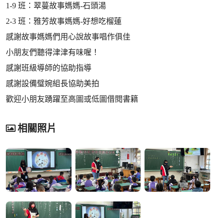
1-9 班：翠蔓故事媽媽-石頭湯
2-3 班：雅芳故事媽媽-好想吃榴蓮
感謝故事媽媽們用心說故事唱作俱佳
小朋友們聽得津津有味喔！
感謝班級導師的協助指導
感謝設備璧婉組長協助美拍
歡迎小朋友踴躍至高圖或低圖借閱書籍
相關照片