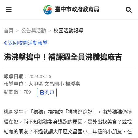
臺中市政府教育局
首頁
公告與活動
校園活動報導
返回校園活動報導
沸沸擊搗中！補課週全員沸騰搗麻吉
報導日期：
2023-03-26
報導單位：
大甲區 文昌國小 楊璦嘉
點閱數：
709
列印
桃園發生了「狒狒」揚揚的「狒狒逃跑記」，由於狒狒仍持
續在逃，尚不知狒狒隻身逃跑的原因，是外出找美食？或找
結義的朋友？不過就讀大甲區文昌國小二年級的小朋友，在