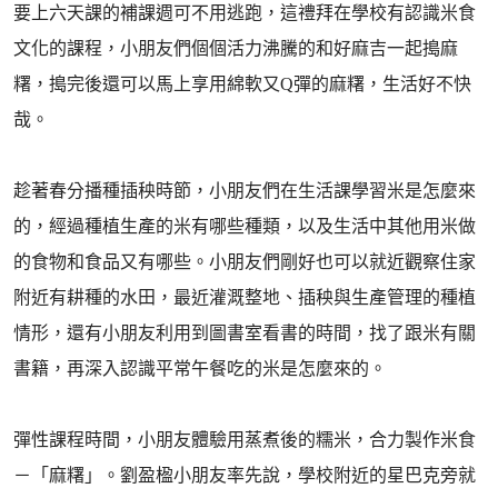
要上六天課的補課週可不用逃跑，這禮拜在學校有認識米食
文化的課程，小朋友們個個活力沸騰的和好麻吉一起搗麻
糬，搗完後還可以馬上享用綿軟又Q彈的麻糬，生活好不快
哉。
趁著春分播種插秧時節，小朋友們在生活課學習米是怎麼來
的，經過種植生產的米有哪些種類，以及生活中其他用米做
的食物和食品又有哪些。小朋友們剛好也可以就近觀察住家
附近有耕種的水田，最近灌溉整地、插秧與生產管理的種植
情形，還有小朋友利用到圖書室看書的時間，找了跟米有關
書籍，再深入認識平常午餐吃的米是怎麼來的。
彈性課程時間，小朋友體驗用蒸煮後的糯米，合力製作米食
－「麻糬」。劉盈楹小朋友率先說，學校附近的星巴克旁就