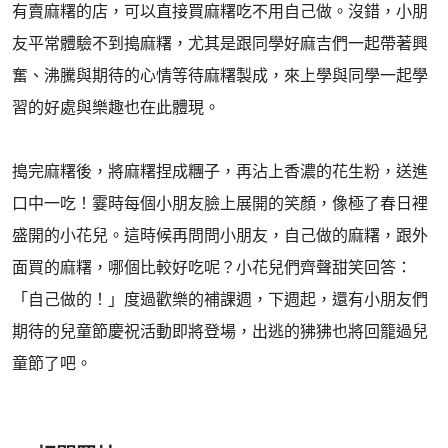
有賣麻糬的店，可以直接買麻糬吃不用自己做。沒錯，小朋
友平常體驗不到搗麻糬，尤其是跟同學好麻吉們一起帶著興
奮、沸騰與期待的心情等待麻糬製成，來上學與同學一起學
習的好處與樂趣也在此體現。
搗完麻糬後，將麻糬捏成糰子，再沾上香濃的花生粉，送進
口中一吃！霎時每個小朋友臉上展開的笑顏，像極了春日裡
盛開的小花兒。這時候再問問小朋友，自己做的麻糬，跟外
面買的麻糬，哪個比較好吃呢？小花兒們齊聲甜笑回答：
「自己做的！」度過歡樂的補課週，下週起，還有小朋友們
期待的兒童節慶祝活動即將登場，出逃的狒狒也將回籠過兒
童節了吧。