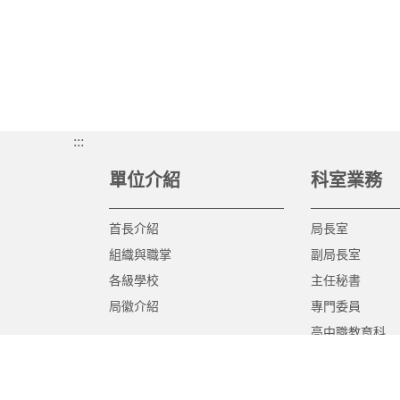
:::
單位介紹
科室業務
首長介紹
局長室
組織與職掌
副局長室
各級學校
主任秘書
局徽介紹
專門委員
高中職教育科
國中教育科
國小教育科