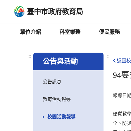
跳
臺中市政府教育局
到
主
要
內
單位介紹
科室業務
便民服務
容
區
:::
:::
公告與活動
返回校
94
公告訊息
報導日
教育活動報導
優質教
校園活動報導
全、防