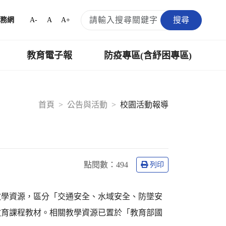
搜尋
A-
A
A+
務網
教育電子報
防疫專區(含紓困專區)
首頁
公告與活動
校園活動報導
點閱數：
494
列印
教學資源，區分「交通安全、水域安全、防墜安
教育課程教材。相關教學資源已置於「教育部國