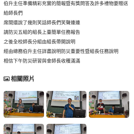
伯升主任準備精彩充實的簡報暨有獎問答及許多禮物要贈送
給師長們
席間還說了幾則笑話師長們笑聲連連
請防災五組的組長上臺簡單任務報告
之後全校師長分組由組長帶開說明
經由總務伯升主任詳盡說明防災重要性暨組長任務說明
相信下午防災研習與會師長收穫滿滿
相關照片