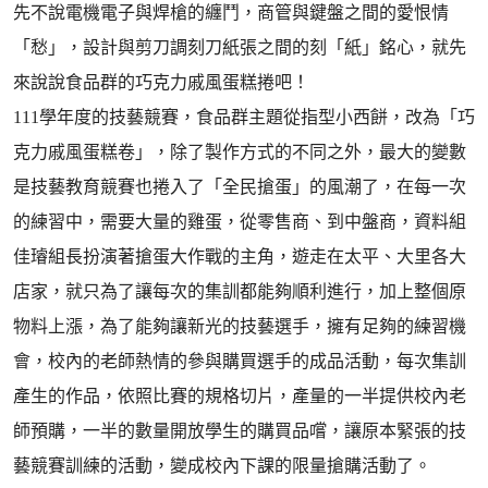
先不說電機電子與焊槍的纏鬥，商管與鍵盤之間的愛恨情
「愁」，設計與剪刀調刻刀紙張之間的刻「紙」銘心，就先
來說說食品群的巧克力戚風蛋糕捲吧！
111學年度的技藝競賽，食品群主題從指型小西餅，改為「巧
克力戚風蛋糕卷」，除了製作方式的不同之外，最大的變數
是技藝教育競賽也捲入了「全民搶蛋」的風潮了，在每一次
的練習中，需要大量的雞蛋，從零售商、到中盤商，資料組
佳璿組長扮演著搶蛋大作戰的主角，遊走在太平、大里各大
店家，就只為了讓每次的集訓都能夠順利進行，加上整個原
物料上漲，為了能夠讓新光的技藝選手，擁有足夠的練習機
會，校內的老師熱情的參與購買選手的成品活動，每次集訓
產生的作品，依照比賽的規格切片，產量的一半提供校內老
師預購，一半的數量開放學生的購買品嚐，讓原本緊張的技
藝競賽訓練的活動，變成校內下課的限量搶購活動了。