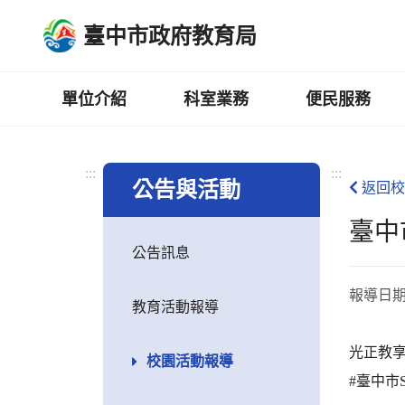
跳
臺中市政府教育局
到
主
要
內
單位介紹
科室業務
便民服務
容
區
:::
:::
公告與活動
返回校
臺中
公告訊息
報導日
教育活動報導
光正教
校園活動報導
#臺中市