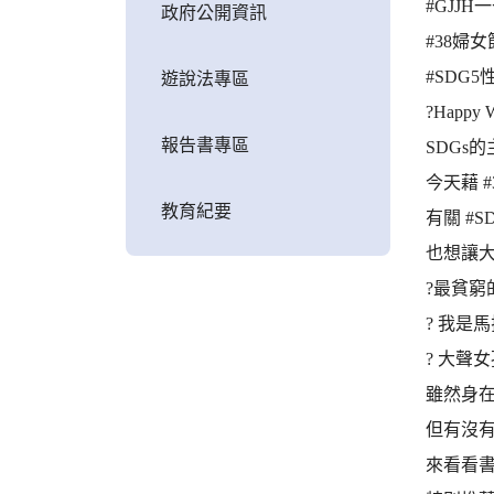
#GJJH
政府公開資訊
#38婦女
#SDG
遊說法專區
?Happy 
報告書專區
SDGs
今天藉 
教育紀要
有關 #SD
也想讓大
?最貧窮的
? 我是馬
? 大聲女孩
雖然身
但有沒
來看看