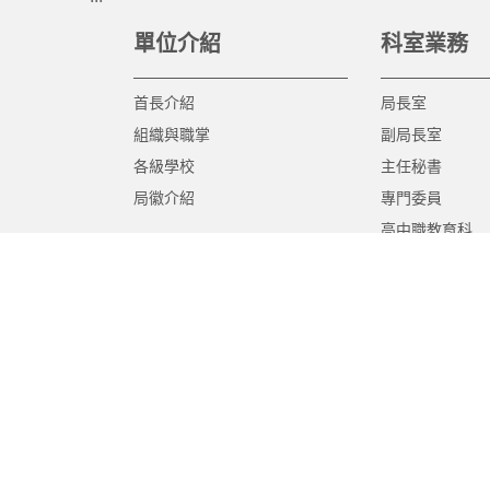
單位介紹
科室業務
首長介紹
局長室
組織與職掌
副局長室
各級學校
主任秘書
局徽介紹
專門委員
高中職教育科
國中教育科
國小教育科
幼兒教育科
終身教育科
特殊教育科
課程教學科
體育保健科
工程營繕科