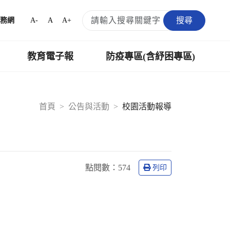
搜尋
A-
A
A+
務網
教育電子報
防疫專區(含紓困專區)
首頁
公告與活動
校園活動報導
點閱數：
574
列印