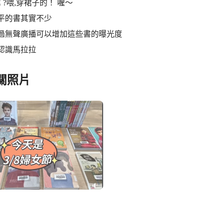
 ?喂,穿裙子的！ 喔～
平的書其實不少
透過無聲廣播可以增加這些書的曝光度
認識馬拉拉
關照片