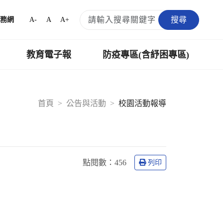
搜尋
A-
A
A+
務網
教育電子報
防疫專區(含紓困專區)
首頁
公告與活動
校園活動報導
點閱數：
456
列印