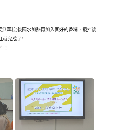
要無顆粒)後隔水加熱再加入喜好的香精，攪拌後
紅就完成了!
〞!