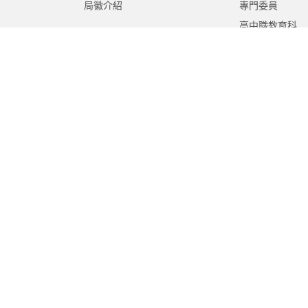
局徽介紹
專門委員
高中職教育科
國中教育科
國小教育科
幼兒教育科
終身教育科
特殊教育科
課程教學科
體育保健科
工程營繕科
秘書室
學生事務室
人事室
會計室
政風室
家庭教育中心