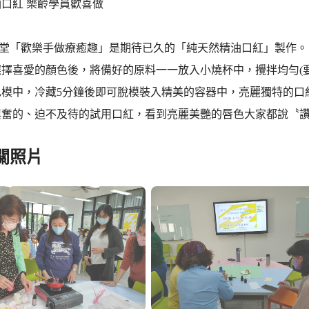
口紅 樂齡學員歡喜做
第二堂「歡樂手做療癒趣」是期待已久的「純天然精油口紅」製作。
選擇喜愛的顏色後，將備好的原料一一放入小燒杯中，攪拌均勻(
模中，冷藏5分鐘後即可脫模裝入精美的容器中，亮麗獨特的口
興奮的、迫不及待的試用口紅，看到亮麗美艷的唇色大家都說〝讚
關照片