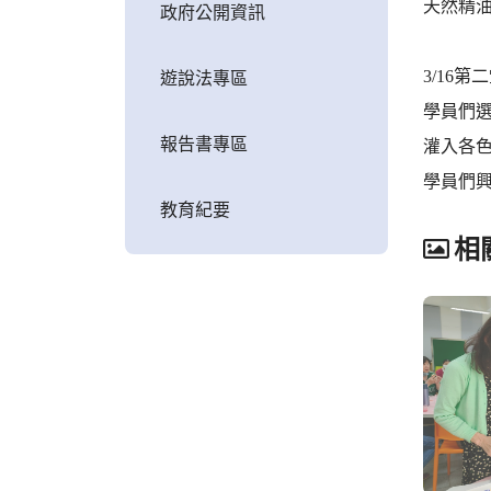
天然精油
政府公開資訊
3/16
遊說法專區
學員們
報告書專區
灌入各色
學員們
教育紀要
相