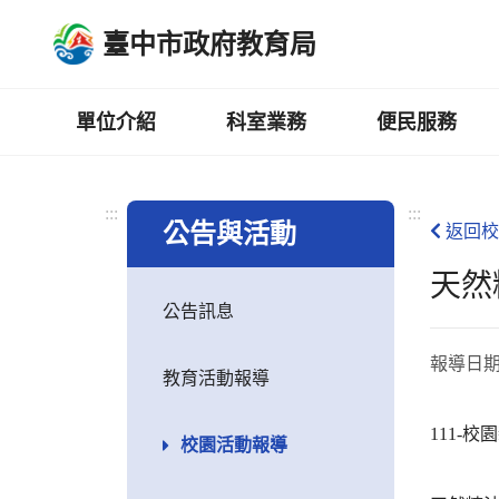
跳
臺中市政府教育局
到
主
要
內
單位介紹
科室業務
便民服務
容
區
:::
:::
公告與活動
返回校
天然
公告訊息
報導日
教育活動報導
111-
校園活動報導