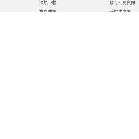
法規下載
政府公開資訊
意見信箱
遊說法專區
報告書專區
教育紀要