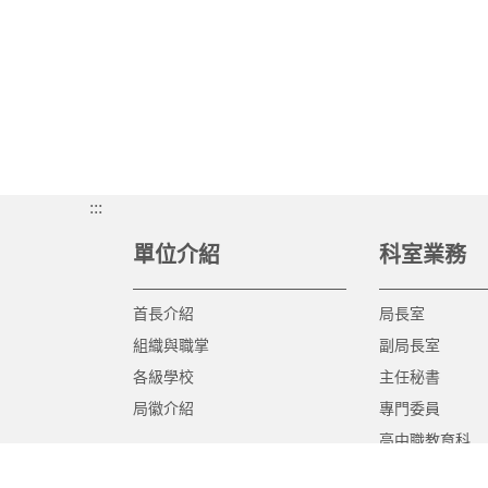
:::
單位介紹
科室業務
首長介紹
局長室
組織與職掌
副局長室
各級學校
主任秘書
局徽介紹
專門委員
高中職教育科
國中教育科