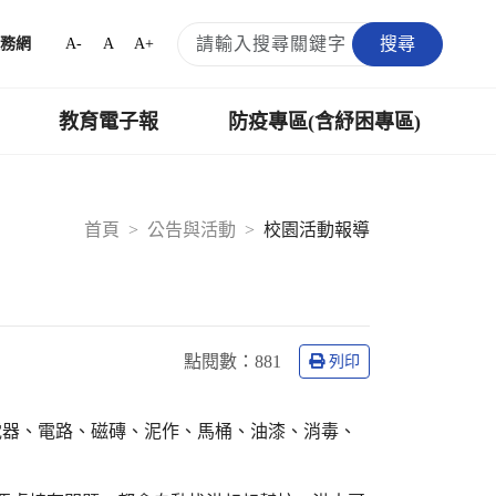
搜尋
A-
A
A+
務網
教育電子報
防疫專區(含紓困專區)
首頁
公告與活動
校園活動報導
點閱數：
881
列印
電器、電路、磁磚、泥作、馬桶、油漆、消毒、