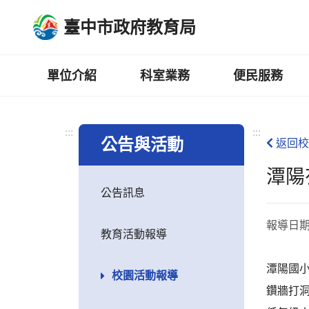
跳
臺中市政府教育局
到
主
要
內
單位介紹
科室業務
便民服務
容
區
:::
:::
公告與活動
返回校
潭陽
公告訊息
報導日
教育活動報導
潭陽國
校園活動報導
鑽牆打洞