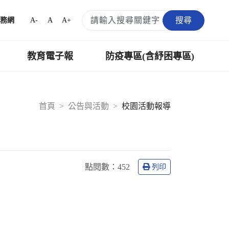
搜尋
A-
A
A+
務網
教育電子報
防疫專區(含紓困專區)
首頁
公告與活動
校園活動報導
點閱數：
452
列印