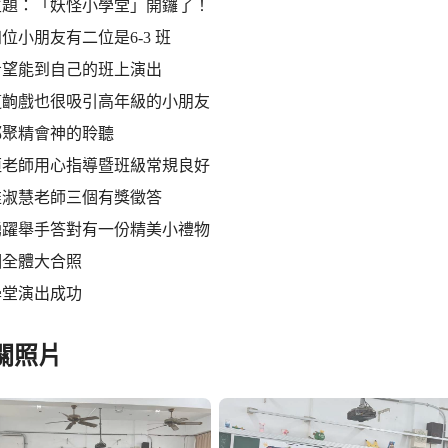
主題：「妖怪小學堂」開鑼了！
位小朋友有二位是6-3 班
希望能到自己的班上演出
這齣戲也很吸引高年級的小朋友
都聚精會神的聆聽
姮老師用心指導暨班級常規良好
推淑慧老師三個有獎徵答
踴躍舉手答對有一份精美小禮物
個全體大合照
學堂演出成功
關照片