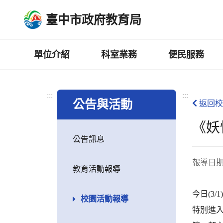
跳
臺中市政府教育局
到
主
要
內
單位介紹
科室業務
便民服務
容
區
:::
:::
公告與活動
返回校
《妖
公告訊息
報導日
教育活動報導
今日(3/
校園活動報導
特別進入