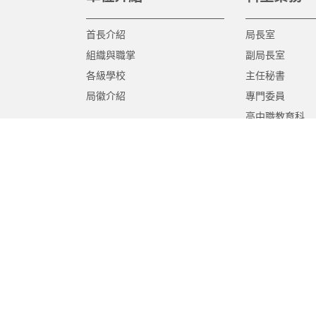
首長介紹
局長室
組織與職掌
副局長室
各級學校
主任秘書
局徽介紹
專門委員
高中職教育科
國中教育科
國小教育科
幼兒教育科
終身教育科
特殊教育科
課程教學科
體育保健科
工程營繕科
秘書室