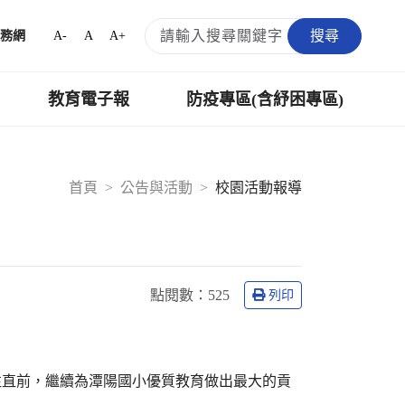
搜尋
A-
A
A+
務網
教育電子報
防疫專區(含紓困專區)
首頁
公告與活動
校園活動報導
點閱數：
525
列印
往直前，繼續為潭陽國小優質教育做出最大的貢