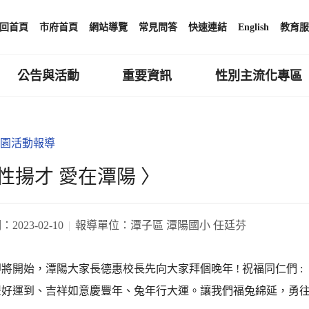
回首頁
市府首頁
網站導覽
常見問答
快速連結
English
教育服
公告與活動
重要資訊
性別主流化專區
園活動報導
性揚才 愛在潭陽 〉
期：
2023-02-10
報導單位：
潭子區 潭陽國小 任廷芬
將開始，潭陽大家長德惠校長先向大家拜個晚年 ! 祝福同仁們 :
豐好運到、吉祥如意慶豐年、兔年行大運。讓我們福兔綿延，勇