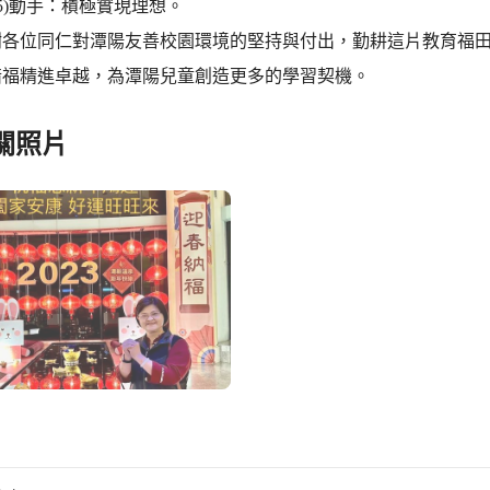
(5)動手：積極實現理想。
謝各位同仁對潭陽友善校園環境的堅持與付出，勤耕這片教育福
惜福精進卓越，為潭陽兒童創造更多的學習契機。
關照片