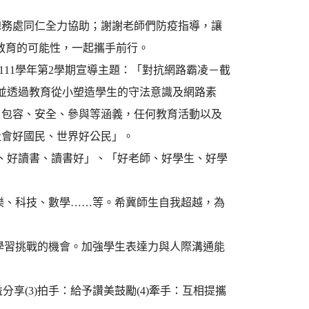
總務處同仁全力協助；謝謝老師們防疫指導，讓
與教育的可能性，一起攜手前行。
，111學年第2學期宣導主題：「對抗網路霸凌－截
，並透過教育從小塑造學生的守法意識及網路素
、包容、安全、參與等涵義，任何教育活動以及
社會好國民、世界好公民」。
書、好讀書、讀書好」、「好老師、好學生、好學
樂、科技、數學……等。希冀師生自我超越，為
學習挑戰的機會。加強學生表達力與人際溝通能
益分享(3)拍手：給予讚美鼓勵(4)牽手：互相提攜