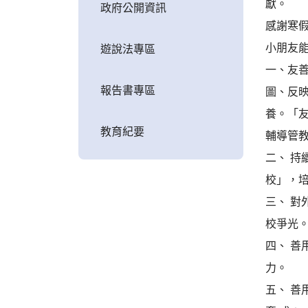
獻。
政府公開資訊
感謝寒
小朋友能
遊說法專區
一、友善
報告書專區
圖、反映
養。「
教育紀要
輔導管
二、 
校」，
三、 
校爭光
四、 
力。
五、 善