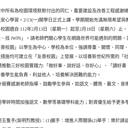
假中所有為校園環境默默付出的同仁，重要建設及改善工程感謝
安心學習。2/13(一)開學日正式上課，學期開始充滿無限希望
校園週自 112年2月13日（星期一）起至2月18日（星期六）止
、找 iWIN」。請老師們關心學生在網路世界可能遇到的問題
友善校園」以學生為中心、學校為本位，強調尊重、關懷、同理
教措施均可建立在「友善校園」上發展，以培養新世紀所需的「
持續推動三好校園實踐力:「做好事、說好話、存好心」、「讀好
培養學生能負責、利益他人、培養解決困難的能力。
對外競賽感謝老師指導、鼓勵學生參與，如語文、體育、藝文、音
。
善用零碎時間加強語文、數學等基礎學科能力；對資優生給予更多
用五隻手(吳明烈教授)：(1)握手：增進人際關係(2)舉手：樂於請