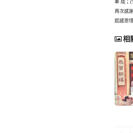
牽 成；
再次感
起感恩
相