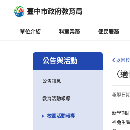
跳
臺中市政府教育局
到
主
要
內
單位介紹
科室業務
便民服務
容
區
:::
:::
公告與活動
返回校
〈適
公告訊息
報導日
教育活動報導
新學期即
校園活動報導
福兔生