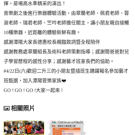
揮，是場高水準精采的演出！
音樂劇之後進行樂器體驗活動，由翠蘭老師、佩君老師、蓉
淑老師、瑞君老師、竺吟老師擔任關主，讓小朋友親自接觸
10種樂器，近距離的體驗新鮮有趣。
感謝潭陽大家長德惠校長親臨致詞暨全程陪伴
感謝教務處翠蘭組長及術科老師策劃指導；感謝簡爸爸對兒
子學習歷程的感性分享；感謝藝才班家長們的協助。
#4/22日(六)歡迎二升三的小朋友暨插班生踴躍報名參加藝才
班甄選，加入潭陽管樂家族❤️
GO ! GO ! GO !大家一起來 !
相關照片