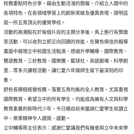
校務重點特色分享，藉由生動活潑的簡報，介紹立人國中的
各項特色，在各領域學習上的創新突破及優異表現，證明這
是一所五育頂尖的優質學校。
活動的高潮點在於每個片段的主題分享後，馬上進行有獎徵
答活動，可以收到立即正向回饋的效能，在聲色俱佳的報導
畫面中展現立中校園生活點滴，透過升學輔導、國際教育、
雙語教育、三好教育、國樂團、籃球社、英語劇場、科學創
意…等多元課程活動，讓仁愛六年級師生留下最深刻的印
象。
舒校長積極經營校務，落實五育均衡的全人教育，尤其重視
國際教育，希望立中的所有學生，均能成為擁有人文與科學
教育素養的新時代少年，今日親自前來邀請仁愛學生就讀立
中，樂業精神令人感佩、感動。
立中輔導蔡主任表示：感謝仁愛讓我們有機會與立中未來學