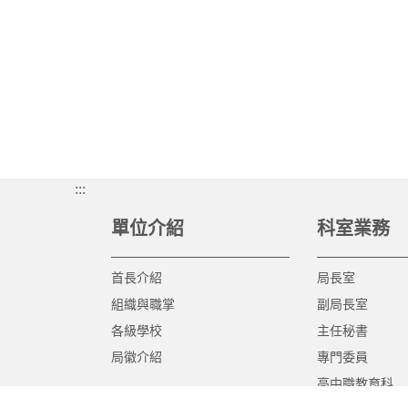
:::
單位介紹
科室業務
首長介紹
局長室
組織與職掌
副局長室
各級學校
主任秘書
局徽介紹
專門委員
高中職教育科