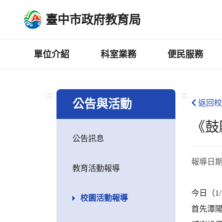
跳
臺中市政府教育局
到
主
要
內
單位介紹
科室業務
便民服務
容
區
:::
:::
公告與活動
返回校
《鼓
公告訊息
報導日
教育活動報導
今日（1
校園活動報導
首先潭