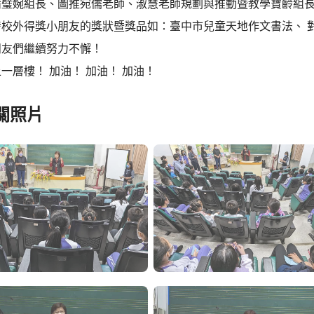
備璧婉組長、圖推宛儒老師、淑慧老師規劃與推動暨教學寶齡組
校外得獎小朋友的獎狀暨獎品如：臺中市兒童天地作文書法、 對外
朋友們繼續努力不懈！
一層樓！ 加油！ 加油！ 加油！
關照片