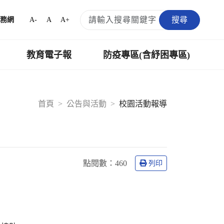
搜尋
A-
A
A+
務網
教育電子報
防疫專區(含紓困專區)
首頁
公告與活動
校園活動報導
點閱數：
460
列印