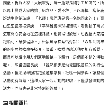
園徽，祝賀大家「大展宏兔」每一瓶都是純手工加飾的，所
以馬上變成大家的搶手紀念品，愛不釋手不忍喝掉。梅花鹿
班幼生謝芷璇說：「老師！我們班是第一名跑回來的！」寶
山里里長廖振源說：「平時維護棒球場環境，看到孩子可以
這麼開心安全地在這裡路跑，也覺得很欣慰，也祝福大家路
跑順利、身體健康。」松鼠班家長蔡怡婷說：「沒想到簡單
的跑步居然這麼多道具、隆重，這樣也讓活動更加有感覺，
而且可以讓小朋友們運動鍛鍊一下體力，是個很不錯的活動
喔。」陳議濃園長說：「雖然跑步是幼兒園很普通的例行性
活動，但透過舉辦路跑並邀集家長、社區一同參與，讓整個
活動更有氣氛，這種大家一起活動的經驗，不僅激發運動的
活力，同時也是非常特別的經驗。」
相關照片