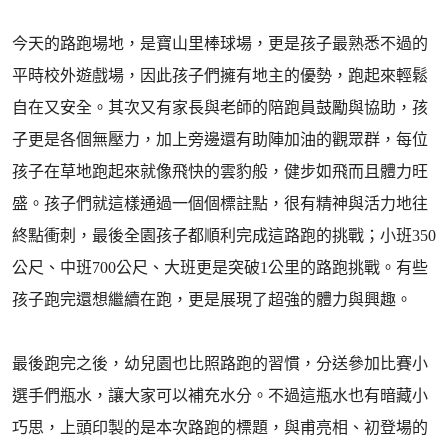
今天的路跑場地，是寶山里棒球場，更是孩子最熟悉不過的
平時校外遊戲場，因此孩子們擁有地主的優勢，跑起來輕鬆
自在又安全。其次又有家長與老師的陪跑員鼓勵與協助，孩
子更是各個無壓力，加上旁邊還有助陣加油的觀眾群，每位
孩子在草地跑起來就像飛快的雲豹般，健步如飛而且體力旺
盛。孩子們就這樣通過一個個標註點，很有精神與活力地往
終點衝刺，最後全園孩子都順利完成這路跑的挑戰；小班350
公尺、中班700公尺、大班更是突破1公里的路跑挑戰。有些
孩子跑完還想繼續在跑，更是展現了超強的體力與興趣。
最後跑完之後，幼兒園也比照路跑的習慣，分送參加比賽小
選手們瓶水，讓大家可以補充水分。不過這瓶水也有暗藏小
巧思，上頭印製的是本次路跑的標題，與甫亮相、初登場的