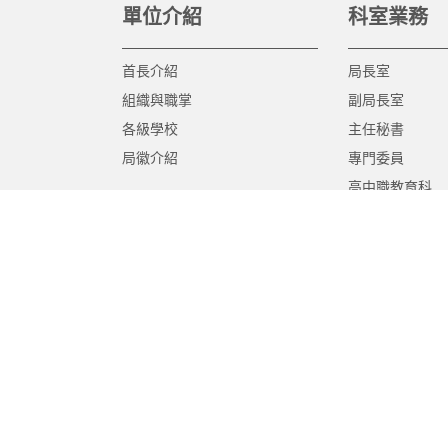
單位介紹
科室業務
首長介紹
局長室
組織與職掌
副局長室
各級學校
主任秘書
局徽介紹
專門委員
高中職教育科
國中教育科
國小教育科
幼兒教育科
終身教育科
特殊教育科
課程教學科
體育保健科
工程營繕科