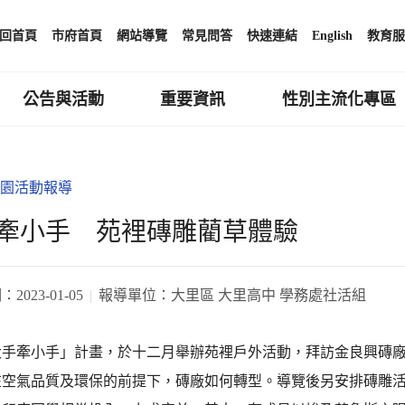
回首頁
市府首頁
網站導覽
常見問答
快速連結
English
教育服
公告與活動
重要資訊
性別主流化專區
園活動報導
牽小手 苑裡磚雕藺草體驗
期：
2023-01-05
報導單位：
大里區 大里高中 學務處社活組
大手牽小手」計畫，於十二月舉辦苑裡戶外活動，拜訪金良興磚
在空氣品質及環保的前提下，磚廠如何轉型。導覽後另安排磚雕