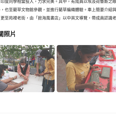
，印度同學相當投入，力求完美。其中，有成員以埃及荷魯斯之
外，也至藺草文物館參觀，並進行藺草編織體驗。車上簡要介紹與
。更至苑裡老街，由「掀海風書店」以中英文導覽，帶成員認識
關照片