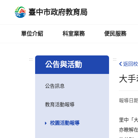
跳
臺中市政府教育局
到
主
要
內
單位介紹
科室業務
便民服務
容
區
:::
:::
公告與活動
返回校
大手
公告訊息
報導日
教育活動報導
里中「
校園活動報導
亦瞭解