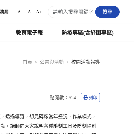
搜尋
A-
A
A+
務網
教育電子報
防疫專區(含紓困專區)
首頁
公告與活動
校園活動報導
點閱數：
524
列印
廠，透過導覽，想見磚廠當年盛況、作業模式，
活動，講師向大家說明各種雕刻工具及陰刻陽刻