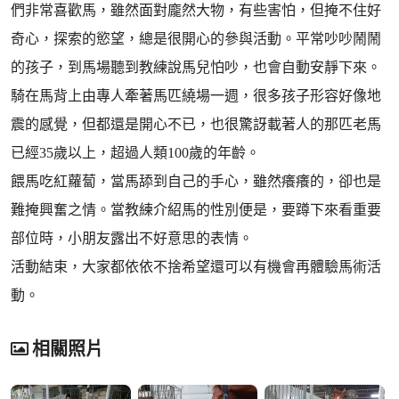
們非常喜歡馬，雖然面對龐然大物，有些害怕，但掩不住好
奇心，探索的慾望，總是很開心的參與活動。平常吵吵鬧鬧
的孩子，到馬場聽到教練說馬兒怕吵，也會自動安靜下來。
騎在馬背上由專人牽著馬匹繞場一週，很多孩子形容好像地
震的感覺，但都還是開心不已，也很驚訝載著人的那匹老馬
已經35歲以上，超過人類100歲的年齡。
餵馬吃紅蘿蔔，當馬舔到自己的手心，雖然癢癢的，卻也是
難掩興奮之情。當教練介紹馬的性別便是，要蹲下來看重要
部位時，小朋友露出不好意思的表情。
活動結束，大家都依依不捨希望還可以有機會再體驗馬術活
動。
相關照片