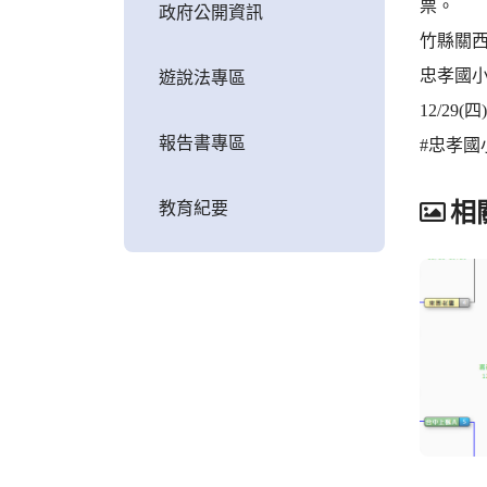
票。
政府公開資訊
竹縣關西 
忠孝國
遊說法專區
12/29
報告書專區
#忠孝國
教育紀要
相