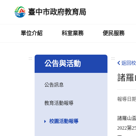
跳
臺中市政府教育局
到
主
要
內
單位介紹
科室業務
便民服務
容
區
:::
:::
公告與活動
返回校
諸羅
公告訊息
報導日
教育活動報導
諸羅山盃
校園活動報導
2022