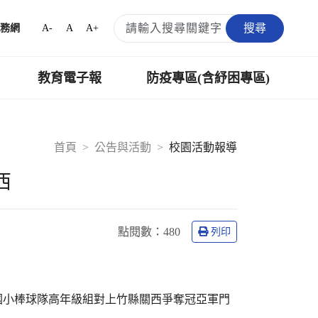
搜尋
A-
A
A+
務網
教育電子報
防疫專區(含紓困專區)
首頁
公告與活動
校園活動報導
西
點閱數：
480
列印
00忠孝國小棒球隊高年級組對上竹縣關西爭奪冠亞軍門