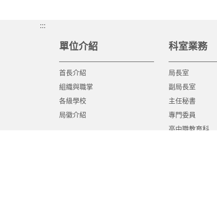
:::
單位介紹
科室業務
首長介紹
局長室
組織與職掌
副局長室
各級學校
主任秘書
局徽介紹
專門委員
高中職教育科
國中教育科
國小教育科
幼兒教育科
終身教育科
特殊教育科
課程教學科