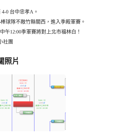
4-0 台中忠孝A。
小棒球隊不敵竹縣關西，進入季殿軍賽。
(四)中午12:00季軍賽將對上北市福林白！
小社團
關照片