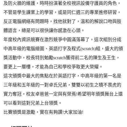
及防火牆的維護，時時扮演著全校視訊設備守護員的角色，
不管是學生課業上的學習，或是同仁週三的專業進修研習，
反正電腦網絡有問題時，找他就對了，溫和的解說口吻與肢
體語言，總是可以很快讓你感激在心頭。
年度校內資訊競賽在激烈競爭中圓滿落幕了，這次組別分成
中高年級的電腦繪圖、英語打字及程式(scratch)組，盛大的頒
獎活動中，校長特別勉勵scratch獲得前二名的陳生及王生，
要更上一層樓，才能為自己和學校爭取更大榮耀。
這次頒獎中最大的焦點在於英語打字，中高年級的第一名是
三年級和五年級的一對卓氏兄弟，雙雙以初生之犢不畏虎的
實力奪冠，校友卓爸爸一定與有榮焉!希望明年頒獎舞台上還
可以看到這對兄弟上台領獎。
比賽頒獎是激勵，實在有夠讚!大家加油!