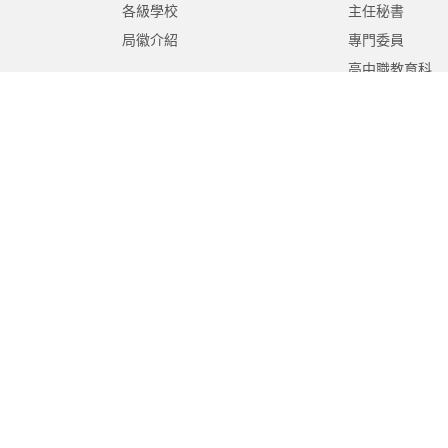
各級學校
主任秘書
局徽介紹
專門委員
高中職教育科
國中教育科
國小教育科
幼兒教育科
終身教育科
特殊教育科
課程教學科
體育保健科
工程營繕科
秘書室
學生事務室
人事室
會計室
政風室