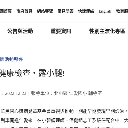
回首頁
市府首頁
網站導覽
常見問答
快速連結
English
教育服
公告與活動
重要資訊
性別主流化專區
園活動報導
健康檢查‧露小腿!
期：
2022-12-23
報導單位：
北屯區 仁愛國小 輔導室
中華民國心臟病兒童基金會重視與推動，期能早期發現早期診治
查列車開進仁愛來，在小碧護理師、保健組志工及級任配合中，