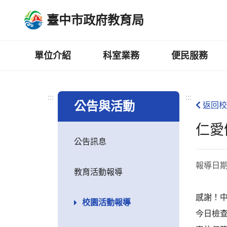
跳
臺中市政府教育局
到
主
要
內
單位介紹
科室業務
便民服務
容
區
:::
:::
公告與活動
返回校
仁愛
公告訊息
報導日
教育活動報導
感謝！
校園活動報導
今日檢