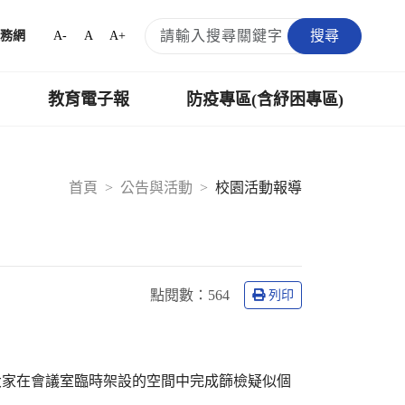
搜尋
A-
A
A+
務網
教育電子報
防疫專區(含紓困專區)
首頁
公告與活動
校園活動報導
點閱數：
564
列印
。
大家在會議室臨時架設的空間中完成篩檢疑似個