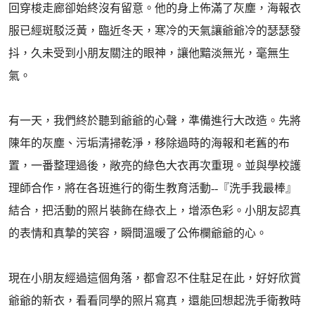
回穿梭走廊卻始終沒有留意。他的身上佈滿了灰塵，海報衣
服已經斑駁泛黃，臨近冬天，寒冷的天氣讓爺爺冷的瑟瑟發
抖，久未受到小朋友關注的眼神，讓他黯淡無光，毫無生
氣。
有一天，我們終於聽到爺爺的心聲，準備進行大改造。先將
陳年的灰塵、污垢清掃乾淨，移除過時的海報和老舊的布
置，一番整理過後，敞亮的綠色大衣再次重現。並與學校護
理師合作，將在各班進行的衛生教育活動--『洗手我最棒』
結合，把活動的照片裝飾在綠衣上，增添色彩。小朋友認真
的表情和真摯的笑容，瞬間溫暖了公佈欄爺爺的心。
現在小朋友經過這個角落，都會忍不住駐足在此，好好欣賞
爺爺的新衣，看看同學的照片寫真，還能回想起洗手衛教時