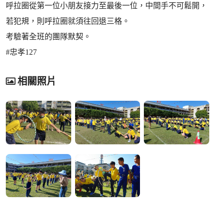
呼拉圈從第一位小朋友接力至最後一位，中間手不可鬆開，
若犯規，則呼拉圈就須往回退三格。
考驗著全班的團隊默契。
#忠孝127
相關照片