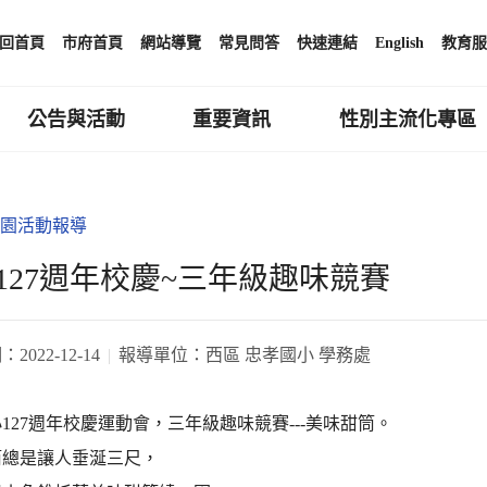
回首頁
市府首頁
網站導覽
常見問答
快速連結
English
教育服
公告與活動
重要資訊
性別主流化專區
園活動報導
127週年校慶~三年級趣味競賽
期：
2022-12-14
報導單位：
西區 忠孝國小 學務處
127週年校慶運動會，三年級趣味競賽---美味甜筒。
筒總是讓人垂涎三尺，