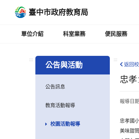
跳
臺中市政府教育局
到
主
要
內
單位介紹
科室業務
便民服務
容
區
:::
:::
公告與活動
返回校
忠孝
公告訊息
報導日
教育活動報導
忠孝國小
校園活動報導
美味甜