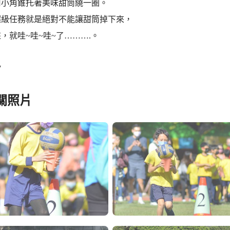
用小角錐托著美味甜筒繞一圈。
超級任務就是絕對不能讓甜筒掉下來，
，就哇~哇~哇~了……….。
7
關照片