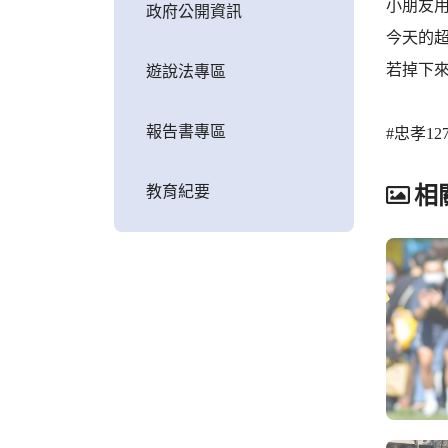
小朋友
政府公開資訊
今天的
若掉下來
遊說法專區
報告書專區
#忠孝12
教育紀要
相