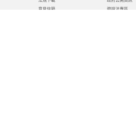
法規下載
政府公開資訊
意見信箱
遊說法專區
報告書專區
教育紀要