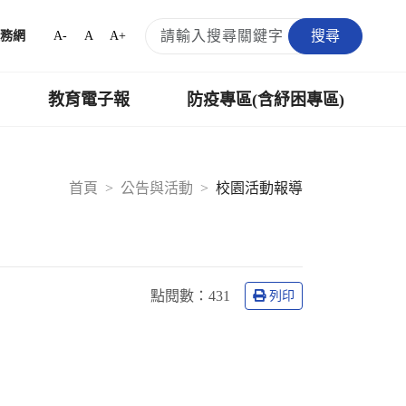
搜尋
A-
A
A+
務網
教育電子報
防疫專區(含紓困專區)
首頁
公告與活動
校園活動報導
點閱數：
431
列印