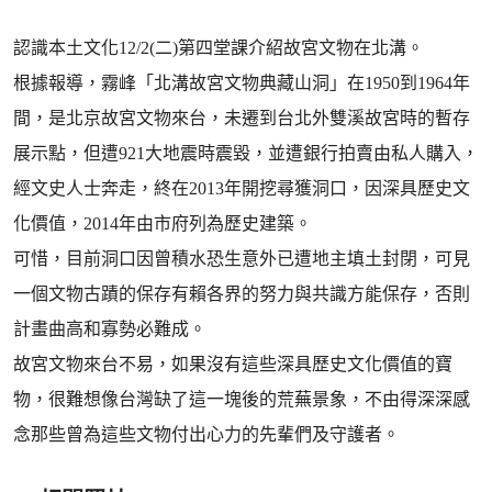
認識本土文化12/2(二)第四堂課介紹故宮文物在北溝。
根據報導，霧峰「北溝故宮文物典藏山洞」在1950到1964年
間，是北京故宮文物來台，未遷到台北外雙溪故宮時的暫存
展示點，但遭921大地震時震毀，並遭銀行拍賣由私人購入，
經文史人士奔走，終在2013年開挖尋獲洞口，因深具歷史文
化價值，2014年由市府列為歷史建築。
可惜，目前洞口因曾積水恐生意外已遭地主填土封閉，可見
一個文物古蹟的保存有賴各界的努力與共識方能保存，否則
計畫曲高和寡勢必難成。
故宮文物來台不易，如果沒有這些深具歷史文化價值的寶
物，很難想像台灣缺了這一塊後的荒蕪景象，不由得深深感
念那些曾為這些文物付出心力的先輩們及守護者。