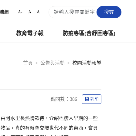
搜尋
A-
A
A+
務網
教育電子報
防疫專區(含紓困專區)
首頁
公告與活動
校園活動報導
點閱數：
386
列印
，由阿水里長熱情款待，介紹梧棲人早期的一些
的物品，真的有時空交隔世代不同的東西，寶貝