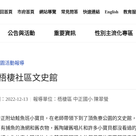
回首頁
市府首頁
網站導覽
常見問答
快速連結
English
教育服
公告與活動
重要資訊
性別主流化專區
園活動報導
梧棲社區文史館
期：
2022-12-13
報導單位：
梧棲區 中正國小 陳翠螢
中正附幼鮭魚班小寶貝，在老師帶領下到了頂魚寮公園的文史館
，有捕魚的漁網和舊衣物，舊陶罐舊唱片和許多小寶貝都沒看過