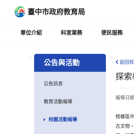
跳
臺中市政府教育局
到
主
要
內
單位介紹
科室業務
便民服務
容
區
:::
:::
公告與活動
返回校
探索
公告訊息
報導日
教育活動報導
梧棲區
校園活動報導
古文物