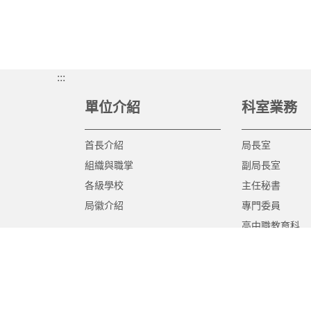
:::
單位介紹
科室業務
首長介紹
局長室
組織與職掌
副局長室
各級學校
主任秘書
局徽介紹
專門委員
高中職教育科
國中教育科
國小教育科
幼兒教育科
終身教育科