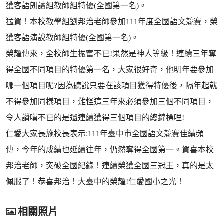
獲客語朗讀組教師組特優(全國第一名)。
猛賀！本校教學組劉邦治老師參加111年度全國語文競賽，榮
獲客語演說教師組特優(全國第一名)。
榮耀傳來，全校師生振奮不已!果然是神人等級！連續三年奪
得全國不同項目的特優第一名，大家很好奇，他明年要參加
哪一個項目呢?因為聽說只要在該項目獲得特優後，隔年起就
不得參加同樣項目，難怪這三年來必須參加三個不同項目，
令人讚嘆不已的是還連續獲得三個項目的總錦標哩!
仁愛大家長施校長表示:111年臺中市全國語文競賽佳績頻
傳，今年的成績也延續往年，仍然奪得全國第一。賀喜本校
邦治老師，突破全國紀錄！連續榮獲全國三冠王，真的是太
佩服了！恭喜邦治！大臺中的榮耀!仁愛國小之光！
相關照片