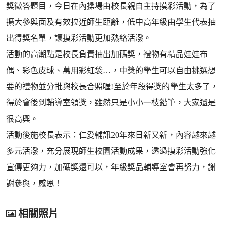
獎徵答題目，今日在內操場由校長親自主持摸彩活動，為了
擴大參與面及有效拉近師生距離，低中高年級由學生代表抽
出得獎名單，讓摸彩活動更加熱絡活潑。
活動的高潮點是校長負責抽出加碼獎，禮物有精品娃娃布
偶、彩色皮球、萬用彩虹袋…，中獎的學生可以自由挑選想
要的禮物並分批與校長合照喔!至於年段得獎的學生太多了，
得於會後到輔導室領獎，雖然只是小小一枝鉛筆，大家還是
很高興。
活動後施校長表示：仁愛輔訊20年來日新又新，內容越來越
多元活潑，充分展現師生校園活動成果，透過摸彩活動強化
宣傳更夠力，加碼獎還可以，年級獎品輔導室會再努力，謝
謝參與，感恩！
相關照片