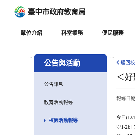
跳
臺中市政府教育局
到
主
要
內
單位介紹
科室業務
便民服務
容
區
:::
:::
公告與活動
返回校
＜好
公告訊息
報導日
教育活動報導
今日(1
校園活動報導
♡1-2