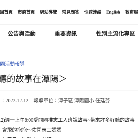
回首頁
市府首頁
網站導覽
常見問答
快速連結
English
教育服
公告與活動
重要資訊
性別主流化專區
園活動報導
聽的故事在潭陽＞
期：
2022-12-12
報導單位：
潭子區 潭陽國小 任廷芬
2/12)週一上午8:00愛閱圖推志工入班說故事~帶來許多好聽的故事
班：會飛的抱抱～佑閑志工媽媽