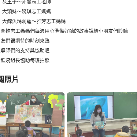
班：灰王子～沛馨志工老師
班：大頭妹～婉琪志工媽媽
班：大鯨魚瑪莉蓮～雅芳志工媽媽
閱圖推志工媽媽們每週用心準備好聽的故事說給小朋友們聆聽
朋友們很期待的時刻來臨
級導師們的支持與協助喔
備璧婉組長協助每班拍照
關照片