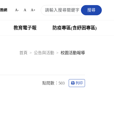
搜尋
A-
A
A+
務網
教育電子報
防疫專區(含紓困專區)
首頁
公告與活動
校園活動報導
點閱數：
503
列印