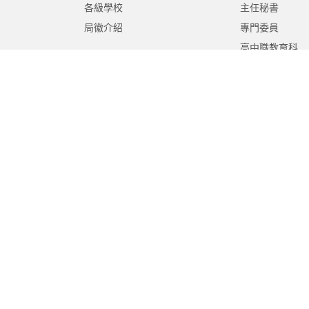
各級學校
主任秘書
局徽介紹
專門委員
高中職教育科
國中教育科
國小教育科
幼兒教育科
終身教育科
特殊教育科
課程教學科
體育保健科
工程營繕科
秘書室
學生事務室
人事室
會計室
政風室