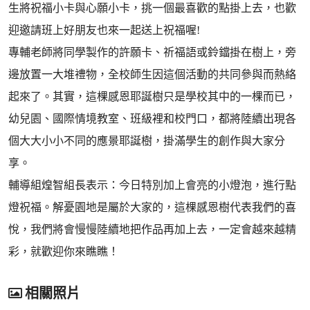
生將祝福小卡與心願小卡，挑一個最喜歡的點掛上去，也歡
迎邀請班上好朋友也來一起送上祝福喔!
專輔老師將同學製作的許願卡、祈福語或鈴鐺掛在樹上，旁
邊放置一大堆禮物，全校師生因這個活動的共同參與而熱絡
起來了。其實，這棵感恩耶誕樹只是學校其中的一棵而已，
幼兒園、國際情境教室、班級裡和校門口，都將陸續出現各
個大大小小不同的應景耶誕樹，掛滿學生的創作與大家分
享。
輔導組煌智組長表示：今日特別加上會亮的小燈泡，進行點
燈祝福。解憂園地是屬於大家的，這棵感恩樹代表我們的喜
悅，我們將會慢慢陸續地把作品再加上去，一定會越來越精
彩，就歡迎你來瞧瞧！
相關照片